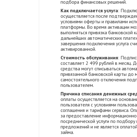
подбора финансовых решений.
Как подключается услуга
: Подклю
осуществляется после подтвержден
условиями оферты и правилами исп
платформы. Во время активации м
выполняться привязка банковской к
дальнейших автоматических плате
завершения подключения услуга сч
активированной.
Стоимость обслуживания
: Подпис
составляет 2 499 рублей в месяц. 
средства могут списываться автома
привязанной банковской карты до 
самостоятельного отключения под
пользователем.
Причина списания денежных сре
оплаты осуществляется на основан
пользователя с условиями пользова
соглашения и тарифами сервиса. Оп
за предоставление информационно
посреднической услуги по подбору
предложений и не является оплато
займа.