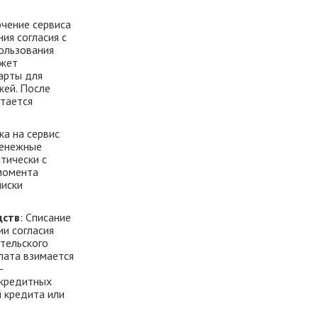
чение сервиса
ия согласия с
ользования
ожет
арты для
жей. После
итается
ка на сервис
Денежные
тически с
момента
писки
дств
: Списание
ии согласия
тельского
лата взимается
-
 кредитных
й кредита или