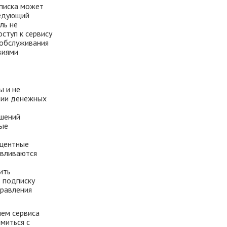
писка может
ледующий
ль не
оступ к сервису
 обслуживания
виями
ы и не
нии денежных
ешений
ые
оцентные
авливаются
ить
ь подписку
правления
ием сервиса
миться с