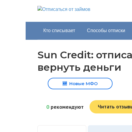
Перейти
к
контенту
Кто списывает
Способы отписки
Sun Credit: отпис
вернуть деньги
🆕
Новые МФО
Читать отзы
0
рекомендуют