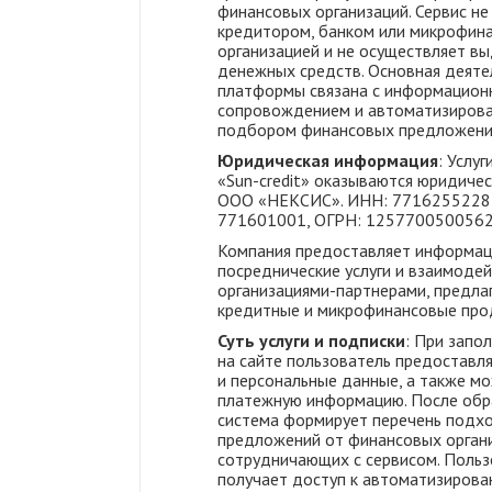
финансовых организаций. Сервис не
кредитором, банком или микрофин
организацией и не осуществляет в
денежных средств. Основная деяте
платформы связана с информацио
сопровождением и автоматизиров
подбором финансовых предложени
Юридическая информация
: Услуг
«Sun-credit» оказываются юридиче
ООО «НЕКСИС». ИНН: 7716255228
771601001, ОГРН: 1257700500562
Компания предоставляет информац
посреднические услуги и взаимодей
организациями-партнерами, предл
кредитные и микрофинансовые про
Суть услуги и подписки
: При запо
на сайте пользователь предоставл
и персональные данные, а также м
платежную информацию. После обр
система формирует перечень подх
предложений от финансовых органи
сотрудничающих с сервисом. Польз
получает доступ к автоматизирова