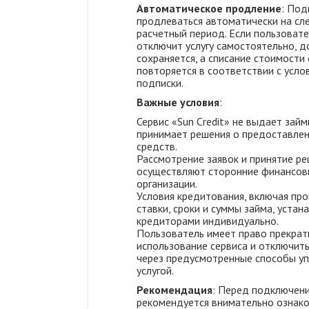
Автоматическое продление
: Под
продлеваться автоматически на с
расчетный период. Если пользовате
отключит услугу самостоятельно, д
сохраняется, а списание стоимости
повторяется в соответствии с усло
подписки.
Важные условия
:
Сервис «Sun Credit» не выдает займ
принимает решения о предоставле
средств.
Рассмотрение заявок и принятие р
осуществляют сторонние финансов
организации.
Условия кредитования, включая пр
ставки, сроки и суммы займа, устан
кредиторами индивидуально.
Пользователь имеет право прекрат
использование сервиса и отключит
через предусмотренные способы у
услугой.
Рекомендация
: Перед подключен
рекомендуется внимательно ознако