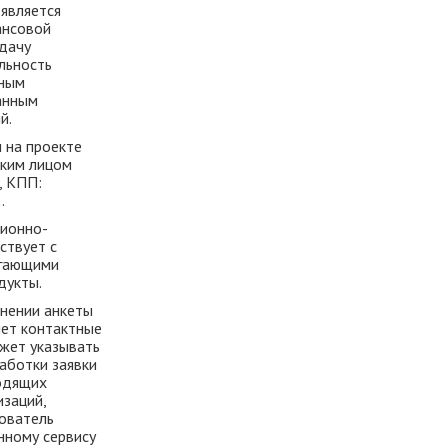
 является
ансовой
ыдачу
льность
нным
анным
й.
и на проекте
ским лицом
, КПП:
.
ионно-
ствует с
агающими
дукты.
лнении анкеты
яет контактные
ожет указывать
аботки заявки
одящих
заций,
ователь
нному сервису