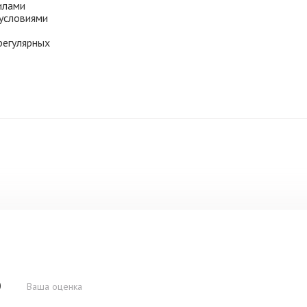
илами
условиями
регулярных

Ваша оценка