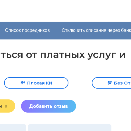
Список посредников
Отключить списания через банк
аться от платных услуг и
💸
Плохая КИ
💯
Без От
вы
Добавить отзыв
0