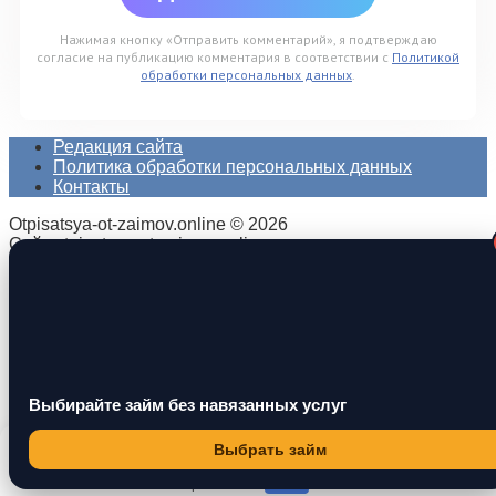
Нажимая кнопку «Отправить комментарий», я подтверждаю
согласие на публикацию комментария в соответствии с
Политикой
обработки персональных данных
.
Редакция сайта
Политика обработки персональных данных
Контакты
Otpisatsya-ot-zaimov.online © 2026
Сайт otpisatsya-ot-zaimov.online не оказывает
пользователям никаких платных услуг, не выдает займы и
не имеет отношения к кредитным брокерам и не несёт
ответственности за последствия любых заключенных
договоров кредитования или условия по ним.
Содержание сайта otpisatsya-ot-zaimov.online не является
рекомендацией или офертой, вся информация носит
ознакомительный характер. Мы используем файлы
cookie, чтобы предоставить пользователям больше
Выбирайте займ без навязанных услуг
возможностей при посещении сайта otpisatsya-ot-
zaimov.online.
Этот сайт использует cookie для хранения данных. Продолжая
Выбрать займ
использовать сайт, Вы даете свое согласие на работу с этими
файлами.
OK