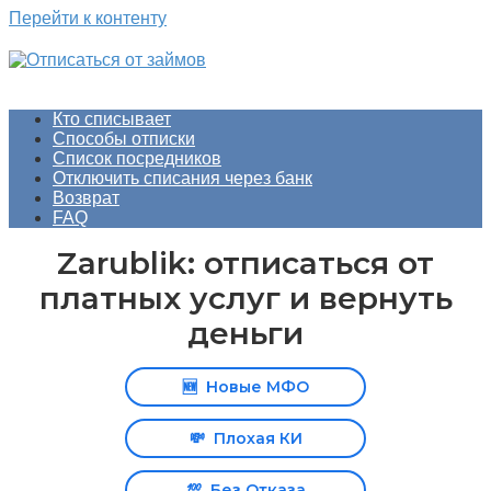
Перейти к контенту
Кто списывает
Способы отписки
Список посредников
Отключить списания через банк
Возврат
FAQ
Zarublik: отписаться от
платных услуг и вернуть
деньги
🆕
Новые МФО
💸
Плохая КИ
💯
Без Отказа